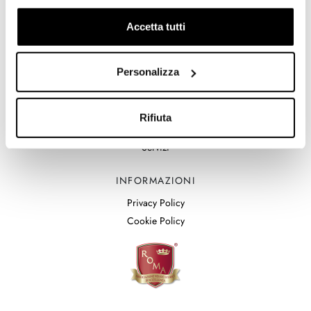
info@bedetti.it
+39 06 6797941
Accetta tutti
IL NEGOZIO
Personalizza
Storia
Laboratorio
Rifiuta
Creazioni
Servizi
INFORMAZIONI
Privacy Policy
Cookie Policy