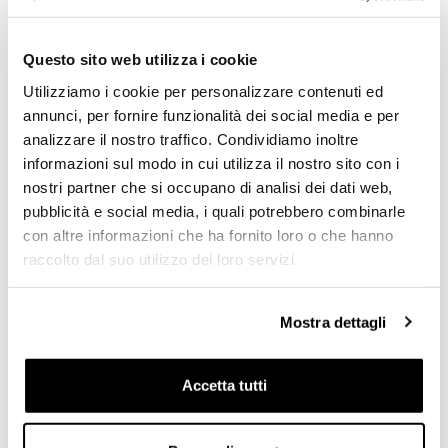
Out Of Stock
Questo sito web utilizza i cookie
Utilizziamo i cookie per personalizzare contenuti ed
annunci, per fornire funzionalità dei social media e per
analizzare il nostro traffico. Condividiamo inoltre
informazioni sul modo in cui utilizza il nostro sito con i
nostri partner che si occupano di analisi dei dati web,
pubblicità e social media, i quali potrebbero combinarle
con altre informazioni che ha fornito loro o che hanno
raccolto dal suo utilizzo dei loro servizi.
Mostra dettagli
PANERAI – RADIOMIR
PATEK PHILIPPE –
CALATRAVA POINTERDATE
5.000,00
€
29.900,00
€
Accetta tutti