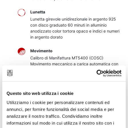
Lunetta
Lunetta girevole unidirezionale in argento 925
con disco graduato 60 minuti in alluminio
anodizzato color tortora opaco e indici e numeri
in argento dorato
Movimento
Calibro di Manifattura MT5400 (COSC)
Movimento meccanico a carica automatica con
rotore bidirezionale
Quadrante
Color tortora, bombato
Questo sito web utilizza i cookie
Utilizziamo i cookie per personalizzare contenuti ed
Vetro
annunci, per fornire funzionalità dei social media e per
Vetro zaffiro bombato
analizzare il nostro traffico. Condividiamo inoltre
informazioni sul modo in cui utilizza il nostro sito con i
Autonomia