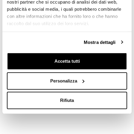
nostri partner che si occupano di analisi dei dati web,
Autonomia di circa 70 ore
pubblicità e social media, i quali potrebbero combinarle
con altre informazioni che ha fornito loro o che hanno
Bracciale
raccolto dal suo utilizzo dei loro servizi.
Cinturino in cuoio marrone con fibbia ad
ardiglione in argento 925
Mostra dettagli
Corona di carica
Corona di carica a vite in argento 925, con la
rosa TUDOR in rilievo e con tubo della corona in
Accetta tutti
argento 925 satinato con lavorazione circolare
Personalizza
Rifiuta