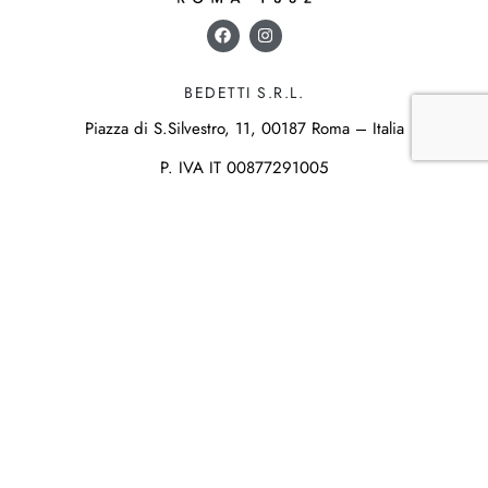
BEDETTI S.R.L.
Piazza di S.Silvestro, 11, 00187 Roma – Italia
P. IVA IT 00877291005
info@bedetti.it
+39 06 6797941
IL NEGOZIO
Storia
Laboratorio
Creazioni
Servizi
INFORMAZIONI