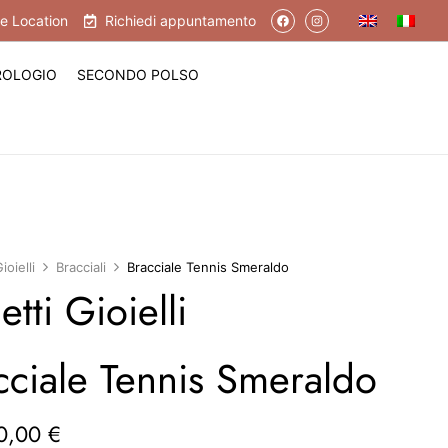
e Location
Richiedi appuntamento
OROLOGIO
SECONDO POLSO
ioielli
Bracciali
Bracciale Tennis Smeraldo
tti Gioielli
cciale Tennis Smeraldo
0,00
€