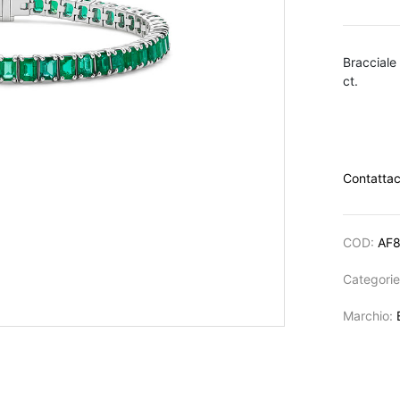
Bracciale
ct.
Contattac
COD:
AF
Categori
Marchio: