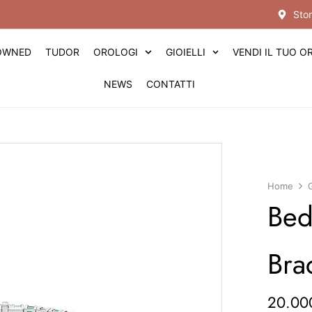
Stor
-OWNED
TUDOR
OROLOGI
GIOIELLI
VENDI IL TUO 
NEWS
CONTATTI
Home
G
Bede
Bra
20.00