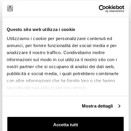
Questo sito web utilizza i cookie
Utilizziamo i cookie per personalizzare contenuti ed
Informazioni aggiuntive
annunci, per fornire funzionalità dei social media e per
analizzare il nostro traffico. Condividiamo inoltre
informazioni sul modo in cui utilizza il nostro sito con i
nostri partner che si occupano di analisi dei dati web,
Collezione
LUMINOR: ESSENZA DI PANERAI
pubblicità e social media, i quali potrebbero combinarle
Modello
Luminor Base – 44mm
con altre informazioni che ha fornito loro o che hanno
Materiale
Acciaio
raccolto dal suo utilizzo dei loro servizi.
Dimensione Cassa
44 mm
Referenza
PAM00914
Mostra dettagli
Accetta tutti