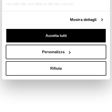
Autonomia di circa 70 ore
raccolto dal suo utilizzo dei loro servizi.
Bracciale
Cinturino in tessuto nero con banda gialla e
Mostra dettagli
fibbia ad ardiglione
Accetta tutti
Corona di carica
Corona di carica a vite in acciaio con la rosa
TUDOR in rilievo
Personalizza
Rifiuta