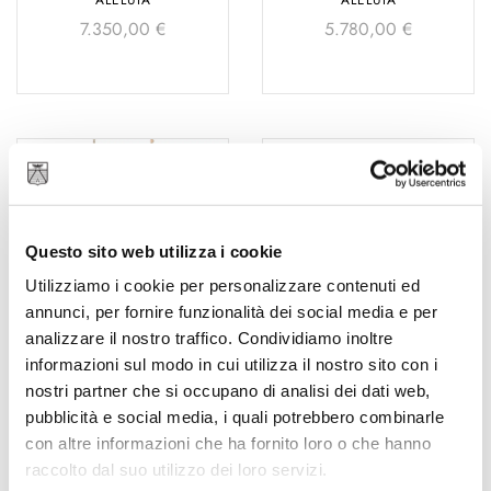
ALELUIÁ
ALELUIÁ
7.350,00
€
5.780,00
€
Questo sito web utilizza i cookie
Utilizziamo i cookie per personalizzare contenuti ed
annunci, per fornire funzionalità dei social media e per
analizzare il nostro traffico. Condividiamo inoltre
informazioni sul modo in cui utilizza il nostro sito con i
ALELUIÁ
ALELUIÁ
nostri partner che si occupano di analisi dei dati web,
8.580,00
€
8.980,00
€
pubblicità e social media, i quali potrebbero combinarle
con altre informazioni che ha fornito loro o che hanno
raccolto dal suo utilizzo dei loro servizi.