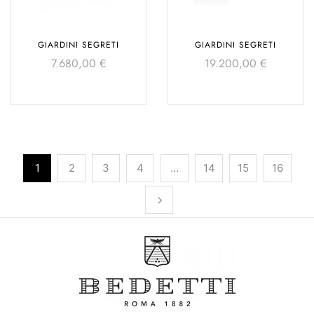
GIARDINI SEGRETI
GIARDINI SEGRETI
7.680,00
€
19.200,00
€
1
2
3
4
…
14
15
16